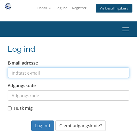
Dansk
Log ind
Registrer
Vis bestillingskurv
Skift
navig
Log ind
E-mail adresse
Adgangskode
Husk mig
Glemt adgangskode?