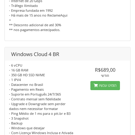
- Internet de 20 Gbps
- Tráfego Ilimitado
- Empresa fundada em 1992
- Há mais de 15 anos no ReclameAqui
+
** Desconto adicional de até 30%
** nos pagamentos antecipados.
Windows Cloud 4 BR
- 6 vCPU
R$689,00
- 16 GB RAM
- 350 GB HD SSD NVME
חודשי
- 1 IPV4
- Datacenter no Brasil
הזמינו עכשיו
- Pagamento em Reais
- Suporte em Português 24/7/365
- Contrato mensal sem fidelidade
- Upgrade e Downgrade sem perder
dados nem necessitar formatar
- Ping Médio de 1 ms para o ptt.br e B3
- 3 Snapshot
- Backup
- Windows que desejar
- Com Licença Windows Inclusa e Ativada