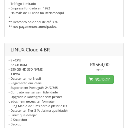
- Tráfego Ilimitado
- Empresa fundada em 1992
- Há mais de 15 anos no ReclameAqui
+
** Desconto adicional de até 30%
** nos pagamentos antecipados.
LINUX Cloud 4 BR
- 8 vCPU
R$564,00
- 32 GB RAM
- 350 GB HD SSD NVME
חודשי
- 1 IPV4
- Datacenter no Brasil
הזמינו עכשיו
- Pagamento em Reais
- Suporte em Português 24/7/365
- Contrato mensal sem fidelidade
- Upgrade e Downgrade sem perder
dados nem necessitar formatar
- Ping Médio de 1 ms para o ptt.br e B3
- Datacenter Tier 3 (Altíssima qualidade)
- Linux que desejar
- 2 Snapshot
- Backup