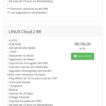
- Há mais de 15 anos no ReclameAqui
+
** Desconto adicional de até 30%
** nos pagamentos antecipados.
LINUX Cloud 2 BR
- 4 vCPU
R$196,00
- 8 GB RAM
- 200 GB HD SSD NVME
חודשי
- 1 IPV4
- Datacenter no Brasil
הזמינו עכשיו
- Pagamento em Reais
- Suporte em Português 24/7/365
- Contrato mensal sem fidelidade
- Upgrade e Downgrade sem perder
dados nem necessitar formatar
- Ping Médio de 10 ms para o ptt.br e B3
- Linux que desejar
- 1 Snapshot
- Backup
- Internet de 20 Gbps
- Tráfego Ilimitado
- Empresa fundada em 1992
- Há mais de 15 anos no ReclameAqui