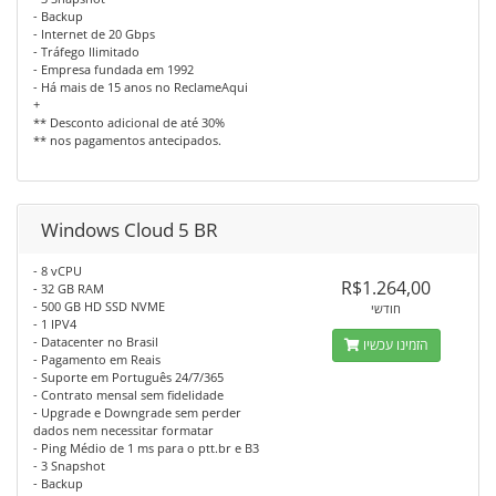
- Backup
- Internet de 20 Gbps
- Tráfego Ilimitado
- Empresa fundada em 1992
- Há mais de 15 anos no ReclameAqui
+
** Desconto adicional de até 30%
** nos pagamentos antecipados.
Windows Cloud 5 BR
- 8 vCPU
R$1.264,00
- 32 GB RAM
- 500 GB HD SSD NVME
חודשי
- 1 IPV4
- Datacenter no Brasil
הזמינו עכשיו
- Pagamento em Reais
- Suporte em Português 24/7/365
- Contrato mensal sem fidelidade
- Upgrade e Downgrade sem perder
dados nem necessitar formatar
- Ping Médio de 1 ms para o ptt.br e B3
- 3 Snapshot
- Backup