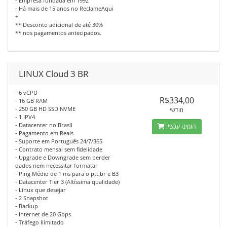
- Empresa fundada em 1992
- Há mais de 15 anos no ReclameAqui
+
** Desconto adicional de até 30%
** nos pagamentos antecipados.
LINUX Cloud 3 BR
- 6 vCPU
R$334,00
- 16 GB RAM
- 250 GB HD SSD NVME
חודשי
- 1 IPV4
- Datacenter no Brasil
הזמינו עכשיו
- Pagamento em Reais
- Suporte em Português 24/7/365
- Contrato mensal sem fidelidade
- Upgrade e Downgrade sem perder
dados nem necessitar formatar
- Ping Médio de 1 ms para o ptt.br e B3
- Datacenter Tier 3 (Altíssima qualidade)
- Linux que desejar
- 2 Snapshot
- Backup
- Internet de 20 Gbps
- Tráfego Ilimitado