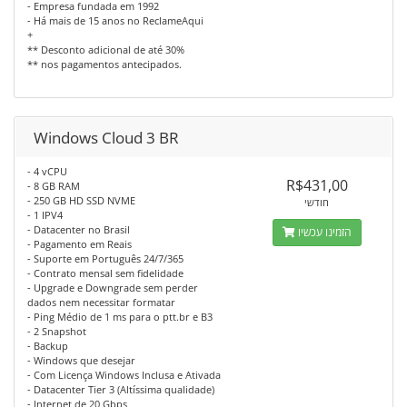
- Empresa fundada em 1992
- Há mais de 15 anos no ReclameAqui
+
** Desconto adicional de até 30%
** nos pagamentos antecipados.
Windows Cloud 3 BR
- 4 vCPU
R$431,00
- 8 GB RAM
- 250 GB HD SSD NVME
חודשי
- 1 IPV4
- Datacenter no Brasil
הזמינו עכשיו
- Pagamento em Reais
- Suporte em Português 24/7/365
- Contrato mensal sem fidelidade
- Upgrade e Downgrade sem perder
dados nem necessitar formatar
- Ping Médio de 1 ms para o ptt.br e B3
- 2 Snapshot
- Backup
- Windows que desejar
- Com Licença Windows Inclusa e Ativada
- Datacenter Tier 3 (Altíssima qualidade)
- Internet de 20 Gbps