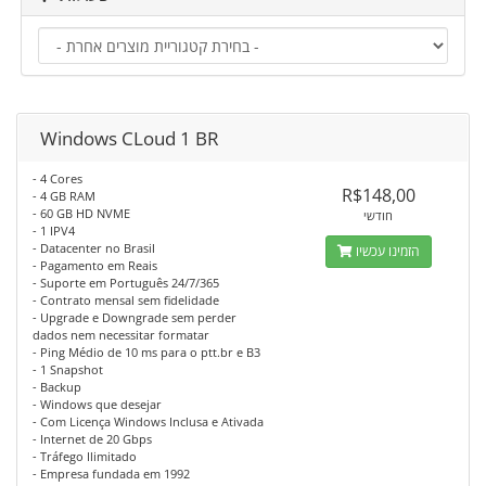
Windows CLoud 1 BR
- 4 Cores
R$148,00
- 4 GB RAM
- 60 GB HD NVME
חודשי
- 1 IPV4
- Datacenter no Brasil
הזמינו עכשיו
- Pagamento em Reais
- Suporte em Português 24/7/365
- Contrato mensal sem fidelidade
- Upgrade e Downgrade sem perder
dados nem necessitar formatar
- Ping Médio de 10 ms para o ptt.br e B3
- 1 Snapshot
- Backup
- Windows que desejar
- Com Licença Windows Inclusa e Ativada
- Internet de 20 Gbps
- Tráfego Ilimitado
- Empresa fundada em 1992