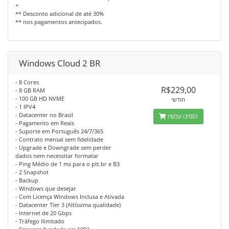
+
** Desconto adicional de até 30%
** nos pagamentos antecipados.
Windows Cloud 2 BR
- 8 Cores
R$229,00
- 8 GB RAM
- 100 GB HD NVME
חודשי
- 1 IPV4
- Datacenter no Brasil
הזמינו עכשיו
- Pagamento em Reais
- Suporte em Português 24/7/365
- Contrato mensal sem fidelidade
- Upgrade e Downgrade sem perder
dados nem necessitar formatar
- Ping Médio de 1 ms para o ptt.br e B3
- 2 Snapshot
- Backup
- Windows que desejar
- Com Licença Windows Inclusa e Ativada
- Datacenter Tier 3 (Altíssima qualidade)
- Internet de 20 Gbps
- Tráfego Ilimitado