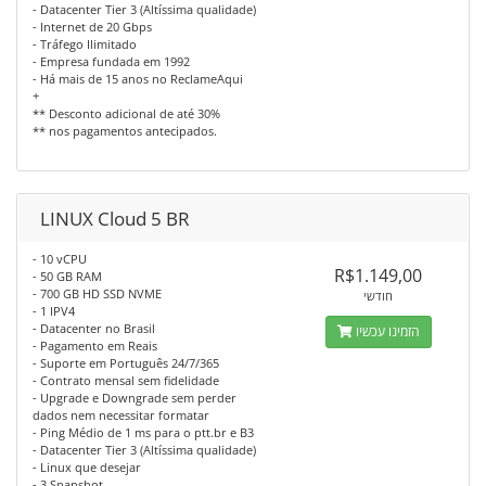
- Datacenter Tier 3 (Altíssima qualidade)
- Internet de 20 Gbps
- Tráfego Ilimitado
- Empresa fundada em 1992
- Há mais de 15 anos no ReclameAqui
+
** Desconto adicional de até 30%
** nos pagamentos antecipados.
LINUX Cloud 5 BR
- 10 vCPU
R$1.149,00
- 50 GB RAM
- 700 GB HD SSD NVME
חודשי
- 1 IPV4
- Datacenter no Brasil
הזמינו עכשיו
- Pagamento em Reais
- Suporte em Português 24/7/365
- Contrato mensal sem fidelidade
- Upgrade e Downgrade sem perder
dados nem necessitar formatar
- Ping Médio de 1 ms para o ptt.br e B3
- Datacenter Tier 3 (Altíssima qualidade)
- Linux que desejar
- 3 Snapshot